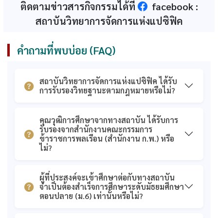
ติดตามข่าวสารกิจกรรมได้ที่
facebook :
มหาบัณฑิต (2560)
เที่ยวและการโรงแรม
สถาบันวิทยาการจัดการแห่งแปซิฟิค
ก.พ. รับรองคุณวุฒิ
เอกสารการรับรอง
หลักสูตรบริหารธุรกิจ
คุณวุฒิจากสำนักงาน
มหาบัณฑิต
ก.พ. (รวม)
คำถามที่พบบ่อย (FAQ)
เอกสารรับทราบการ
ใบรับรองวิทยฐานะ
อนุมัติหลักสูตรจาก
สถาบันอุดมศึกษา
ส.ก.อ. (รวม)
เอกชน
สถาบันวิทยาการจัดการแห่งแปซิฟิค ได้รับ
การรับรองวิทยฐานะตามกฎหมายหรือไม่?
คุณวุฒิที่ได้รับการ
รับรองจาก สำนักงาน
ก.ค.ศ.
คุณวุฒิการศึกษาจากทางสถาบัน ได้รับการ
รับรองจากสำนักงานคณะกรรมการ
ข้าราชการพลเรือน (สำนักงาน ก.พ.) หรือ
ไม่?
ผู้ที่ประสงค์จะเข้าศึกษาต่อกับทางสถาบัน
จำเป็นต้องสำเร็จการศึกษาระดับมัธยมศึกษา
ตอนปลาย (ม.6) เท่านั้นหรือไม่?