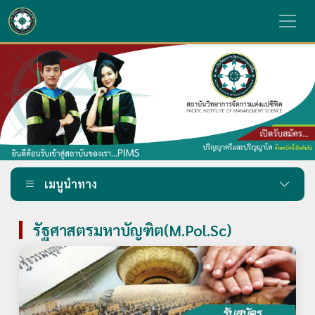
เมนูนำทาง
รัฐศาสตรมหาบัญฑิต(M.Pol.Sc)