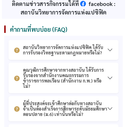
ติดตามข่าวสารกิจกรรมได้ที่
facebook :
มหาบัณฑิต (2560)
เที่ยวและการโรงแรม
สถาบันวิทยาการจัดการแห่งแปซิฟิค
ก.พ. รับรองคุณวุฒิ
เอกสารการรับรอง
หลักสูตรบริหารธุรกิจ
คุณวุฒิจากสำนักงาน
มหาบัณฑิต
ก.พ. (รวม)
คำถามที่พบบ่อย (FAQ)
เอกสารรับทราบการ
ใบรับรองวิทยฐานะ
อนุมัติหลักสูตรจาก
สถาบันอุดมศึกษา
ส.ก.อ. (รวม)
เอกชน
สถาบันวิทยาการจัดการแห่งแปซิฟิค ได้รับ
การรับรองวิทยฐานะตามกฎหมายหรือไม่?
คุณวุฒิที่ได้รับการ
รับรองจาก สำนักงาน
ก.ค.ศ.
คุณวุฒิการศึกษาจากทางสถาบัน ได้รับการ
รับรองจากสำนักงานคณะกรรมการ
ข้าราชการพลเรือน (สำนักงาน ก.พ.) หรือ
ไม่?
ผู้ที่ประสงค์จะเข้าศึกษาต่อกับทางสถาบัน
จำเป็นต้องสำเร็จการศึกษาระดับมัธยมศึกษา
ตอนปลาย (ม.6) เท่านั้นหรือไม่?