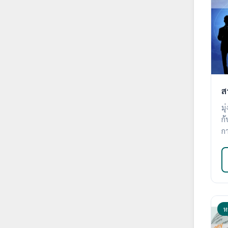
ส
มุ
ก
ก
ห