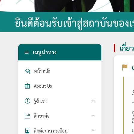
เกี่ย
เมนูนำทาง
ป
หน้าหลัก
About Us
รู้จักเรา
“
อ
ศึกษาต่อ
ไ
ม
ติดต่องานทะเบียน