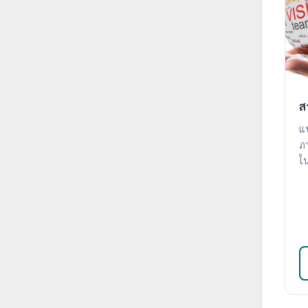
ส
แ
ภา
ในราย
ค