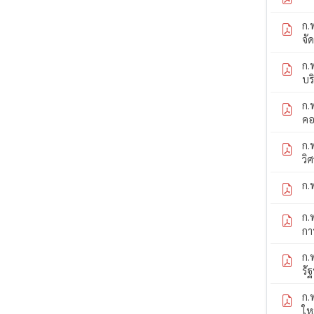
ก.
จั
ก.
บร
ก.
คอ
ก.
วิ
ก.
ก.
กา
ก.
รั
ก.
ให