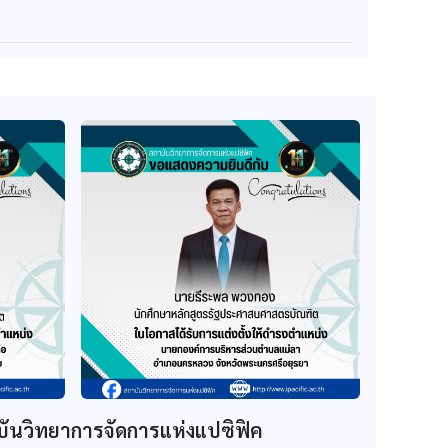
บันวิทยาการจัดการแห่งแปซิฟิค