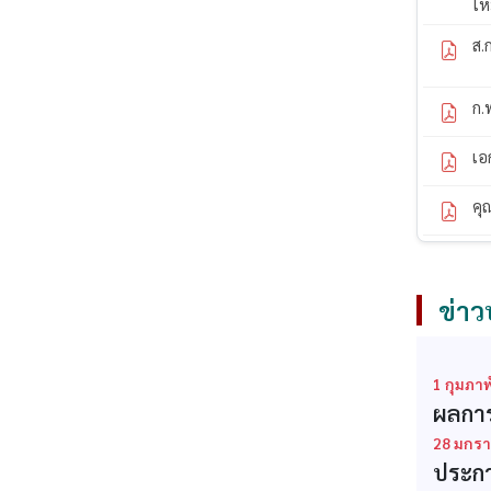
ให
ส.
ก.
เอ
คุ
ข่าว
1 กุมภาพ
ผลการ
28 มกรา
ประกา