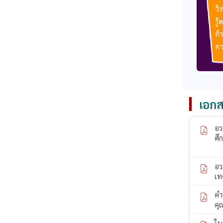
เอกส
อว
ศึ
อว
เท
คำ
คุ
ใบ