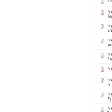
ก.
จั
ก.
บร
ก.
คอ
ก.
วิ
ก.
ก.
กา
ก.
รั
ก.