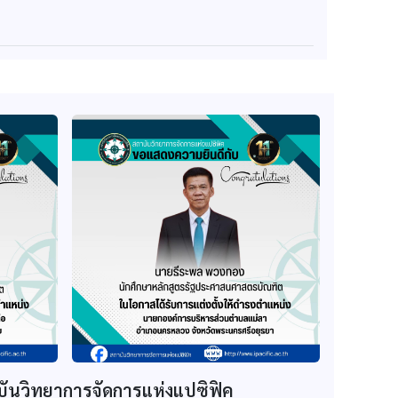
บันวิทยาการจัดการแห่งแปซิฟิค